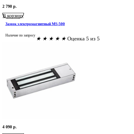
2 790
р.
В корзину
Замок электромагнитный MS-500
Наличие по запросу
★
★
★
★
★
Оценка 5 из 5
4 090
р.