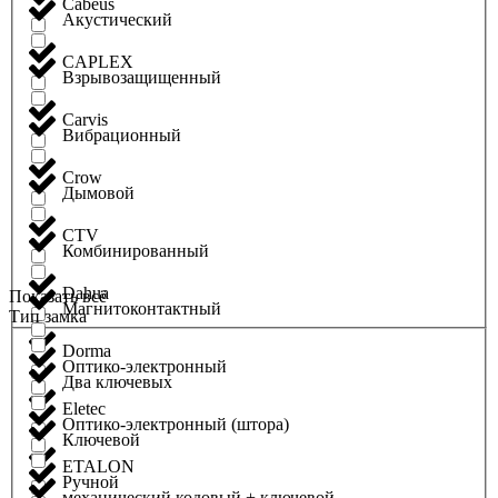
Cabeus
Акустический
CAPLEX
Взрывозащищенный
Carvis
Вибрационный
Crow
Дымовой
CTV
Комбинированный
Dahua
Показать всё
Магнитоконтактный
Тип замка
Dorma
Оптико-электронный
Два ключевых
Eletec
Оптико-электронный (штора)
Ключевой
ETALON
Ручной
механический кодовый + ключевой