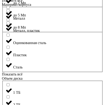
Показать всё
до 2 Мп
Материал корпуса
до 5 Мп
Металл
до 8 Мп
Металл, пластик
Оцинкованная сталь
Пластик
Сталь
Показать всё
Объем диска
1 ТБ
2 ТБ