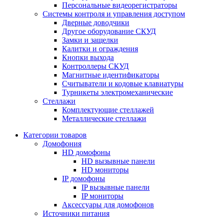
Персональные видеорегистраторы
Системы контроля и управления доступом
Дверные доводчики
Другое оборудование СКУД
Замки и защелки
Калитки и ограждения
Кнопки выхода
Контроллеры СКУД
Магнитные идентификаторы
Считыватели и кодовые клавиатуры
Турникеты электромеханические
Стеллажи
Комплектующие стеллажей
Металлические стеллажи
Категории товаров
Домофония
HD домофоны
HD вызывные панели
HD мониторы
IP домофоны
IP вызывные панели
IP мониторы
Аксессуары для домофонов
Источники питания