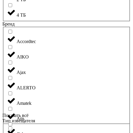
4 ТБ
Бренд
Accordtec
AIKO
Ajax
ALERTO
Amatek
Показать всё
Atis
Тип извещателя