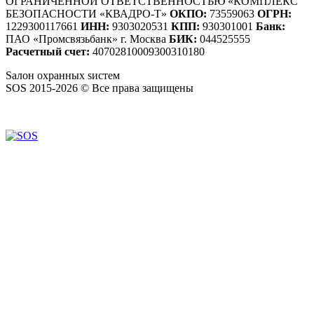
ОГРАНИЧЕННОЙ ОТВЕТСТВЕННОСТЬЮ «КОМПЛЕКС
БЕЗОПАСНОСТИ «КВАДРО-Т»
ОКПО:
73559063
ОГРН:
1229300117661
ИНН:
9303020531
КПП:
930301001
Банк:
ПАО «Промсвязьбанк» г. Москва
БИК:
044525555
Расчетный счет:
40702810009300310180
S
алон
о
хранных
s
истем
SOS 2015-2026 © Все права защищены
Создание сайтов — WebCreativeStudio