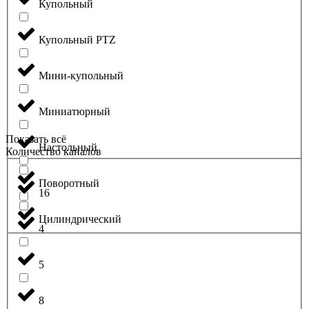
Купольный
Купольный PTZ
Мини-купольный
Миниатюрный
Показать всё
Настольный
Количество каналов
Поворотный
16
Цилиндрический
4
5
8