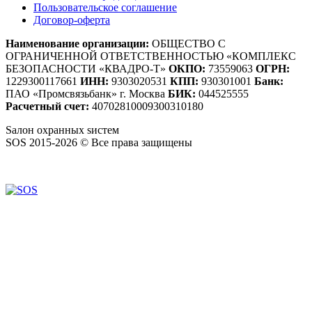
Пользовательское соглашение
Договор-оферта
Наименование организации:
ОБЩЕСТВО С
ОГРАНИЧЕННОЙ ОТВЕТСТВЕННОСТЬЮ «КОМПЛЕКС
БЕЗОПАСНОСТИ «КВАДРО-Т»
ОКПО:
73559063
ОГРН:
1229300117661
ИНН:
9303020531
КПП:
930301001
Банк:
ПАО «Промсвязьбанк» г. Москва
БИК:
044525555
Расчетный счет:
40702810009300310180
S
алон
о
хранных
s
истем
SOS 2015-2026 © Все права защищены
Создание сайтов — WebCreativeStudio