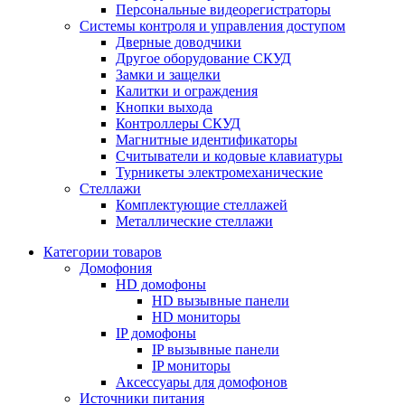
Персональные видеорегистраторы
Системы контроля и управления доступом
Дверные доводчики
Другое оборудование СКУД
Замки и защелки
Калитки и ограждения
Кнопки выхода
Контроллеры СКУД
Магнитные идентификаторы
Считыватели и кодовые клавиатуры
Турникеты электромеханические
Стеллажи
Комплектующие стеллажей
Металлические стеллажи
Категории товаров
Домофония
HD домофоны
HD вызывные панели
HD мониторы
IP домофоны
IP вызывные панели
IP мониторы
Аксессуары для домофонов
Источники питания