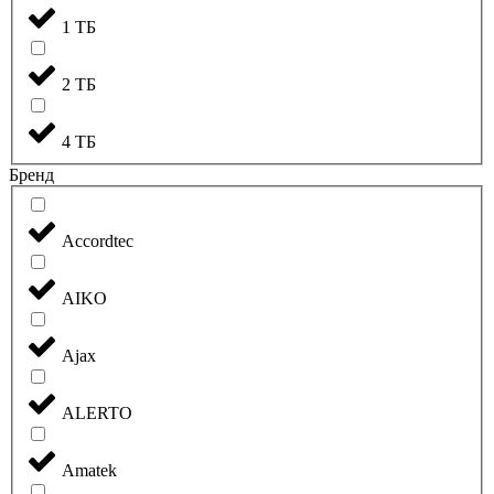
1 ТБ
2 ТБ
4 ТБ
Бренд
Accordtec
AIKO
Ajax
ALERTO
Amatek