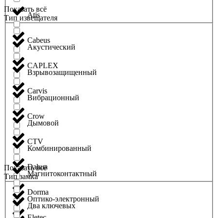
Показать всё
Atis
Тип извещателя
Cabeus
Акустический
CAPLEX
Взрывозащищенный
Carvis
Вибрационный
Crow
Дымовой
CTV
Комбинированный
Dahua
Показать всё
Магнитоконтактный
Тип замка
Dorma
Оптико-электронный
Два ключевых
Eletec