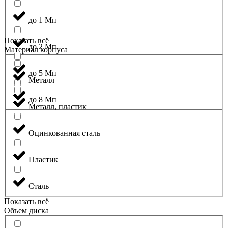
до 1 Мп
Показать всё
до 2 Мп
Материал корпуса
до 5 Мп
Металл
до 8 Мп
Металл, пластик
Оцинкованная сталь
Пластик
Сталь
Показать всё
Объем диска