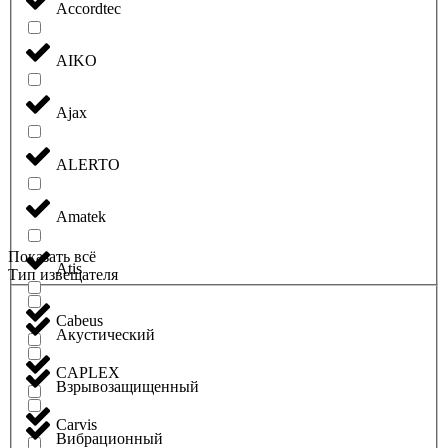
Accordtec
AIKO
Ajax
ALERTO
Amatek
Показать всё
Atis
Тип извещателя
Cabeus
Акустический
CAPLEX
Взрывозащищенный
Carvis
Вибрационный