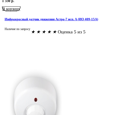
1 330
р.
В корзину
Инфракрасный датчик движения Астра-7 исп. А (ИО 409-15А)
Наличие по запросу
★
★
★
★
★
Оценка 5 из 5