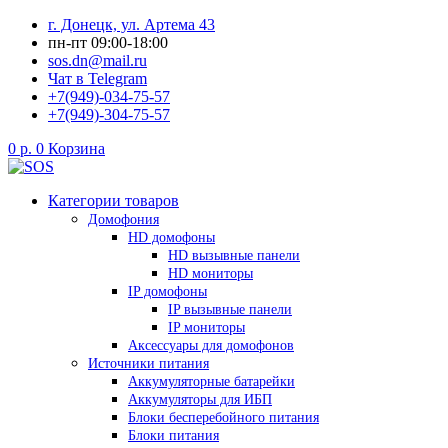
Перейти
г. Донецк, ул. Артема 43
к
пн-пт 09:00-18:00
содержимому
sos.dn@mail.ru
Чат в Telegram
+7(949)-034-75-57
+7(949)-304-75-57
0
р.
0
Корзина
Категории товаров
Домофония
HD домофоны
HD вызывные панели
HD мониторы
IP домофоны
IP вызывные панели
IP мониторы
Аксессуары для домофонов
Источники питания
Аккумуляторные батарейки
Аккумуляторы для ИБП
Блоки бесперебойного питания
Блоки питания