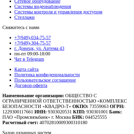
Сетевое оборудование
Системы видеонаблюдения
Системы контроля и управления доступом
Стеллажи
Свяжитесь с нами
+7(949)-034-75-57
+7(949)-304-75-57
г. Донецк, ул. Артема 43
пн-пт 09:00-18:00
Чат в Telegram
Карта сайта
Политика конфиденциальности
Пользовательское соглашение
Договор-оферта
Наименование организации:
ОБЩЕСТВО С
ОГРАНИЧЕННОЙ ОТВЕТСТВЕННОСТЬЮ «КОМПЛЕКС
БЕЗОПАСНОСТИ «КВАДРО-Т»
ОКПО:
73559063
ОГРН:
1229300117661
ИНН:
9303020531
КПП:
930301001
Банк:
ПАО «Промсвязьбанк» г. Москва
БИК:
044525555
Расчетный счет:
40702810009300310180
S
алон
о
хранных
s
истем