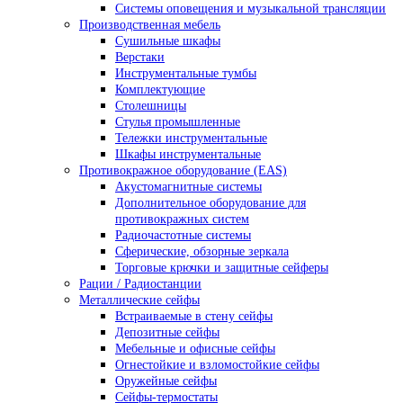
Системы оповещения и музыкальной трансляции
Производственная мебель
Cушильные шкафы
Верстаки
Инструментальные тумбы
Комплектующие
Столешницы
Стулья промышленные
Тележки инструментальные
Шкафы инструментальные
Противокражное оборудование (EAS)
Акустомагнитные системы
Дополнительное оборудование для
противокражных систем
Радиочастотные системы
Сферические, обзорные зеркала
Торговые крючки и защитные сейферы
Рации / Радиостанции
Металлические сейфы
Встраиваемые в стену сейфы
Депозитные сейфы
Мебельные и офисные сейфы
Огнестойкие и взломостойкие сейфы
Оружейные сейфы
Сейфы-термостаты